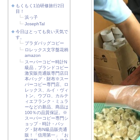
もくもく1泊研修旅行2日
目！
浜っ子
JosephTal
今日はとっても良い天気で
す。
プラダバッグコピー
ロレックス文字盤花柄
amazon
スーパーコピー時計N
級品，ブランドコピー
激安販売通販専門店日
本バッグ・財布※スー
パーコピー専門店、ロ
レックス、ルイ・ヴィ
トン、ウブロ、カルテ
ィエフランク・ミュラ
ーなどの新品、商品は
100％の品質保証。※
スーパーコピー専門シ
ョップ・時計・バッ
グ・財布N級品販売通
販！「信用第一」「お