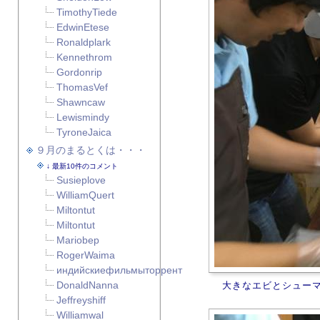
TimothyTiede
EdwinEtese
Ronaldplark
Kennethrom
Gordonrip
ThomasVef
Shawncaw
Lewismindy
TyroneJaica
９月のまるとくは・・・
最新10件のコメント
Susieplove
WilliamQuert
Miltontut
Miltontut
Mariobep
RogerWaima
индийскиефильмыторрент
DonaldNanna
大きなエビとシュー
Jeffreyshiff
Williamwal