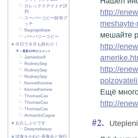
Нашёл инф
ロレックスデイトナ評
http://ene
判
スーパーコピー財布グ
meshayte-r
ッチ
Bagssjpidope
мешайте р
バーバリーコピー
今日で８月も終わり！
http://ene
最新10件のコメント
amerike.ht
Jamiedoolf
RodneySep
http://ene
RodneySep
RodneySep
polzovatel
Kennethsmine
Kennethsmine
Ещё много
ThomasCax
http://enew
ThomasCax
ThomasCax
ArmandoCague
2.
Uteplen
お久しぶりです
Dwaynebeaxy
試食をかねた昼食会と旅行