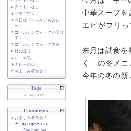
今月は『中華
タイトルなし
タイトルなし
中華スープを
イチゴ狩り！
今日は「じゃがいもカレ
エビがプリっプ
ー」
ゴールデンウィークが明け
て・・・
ゴールデンウィーク休み。
来月は試食を
鯉のぼり！
い～天気！
く」の冬メニ
カレーの日！
お楽しみ昼食会！
今年の冬の新
Tags
no tag used
Comments
お楽しみ昼食会！
最新10件のコメント
SheldonLow