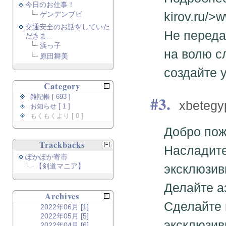
今日のお仕事！
kirov.ru/>
ゲンデンブビ
交通安全のお話をしていた
Не переда
だきま...
浜っ子
на волю с
原田舞美
создайте 
Category
3.
雑記帳 [ 693 ]
xbetegy
お知らせ [ 1 ]
もくもくより [ 0 ]
Добро пожа
Trackbacks
Насладите
ぽかぽか寄市
【剣道マニア】
эксклюзив
Делайте а
Archives
Сделайте 
2022年06月 [1]
2022年05月 [5]
эксклюзи
2022年04月 [6]