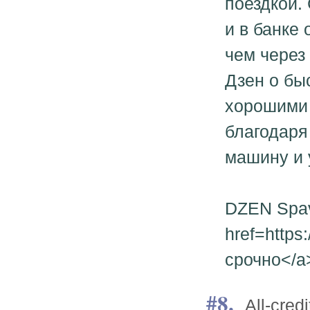
поездкой.
и в банке
чем через
Дзен о бы
хорошими 
благодаря
машину и 
DZEN Spav
href=http
срочно</a
8.
All-cre