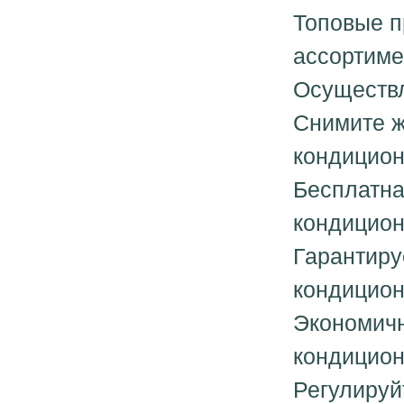
Топовые п
ассортиме
Осуществл
Снимите ж
кондицио
Бесплатна
кондицио
Гарантиру
кондицио
Экономичн
кондицио
Регулируй