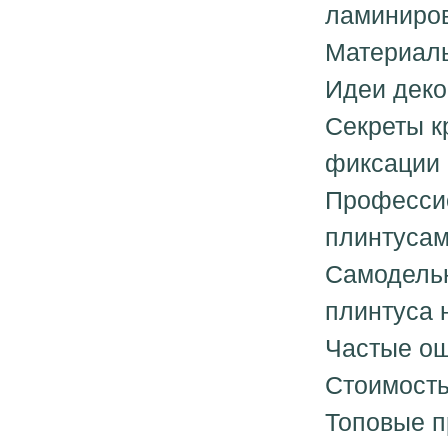
ламиниро
Материалы
Идеи деко
Секреты к
фиксации
Профессио
плинтусам
Самодель
плинтуса 
Частые ош
Стоимость
Топовые п