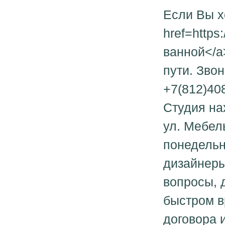
Если Вы х
href=https
ванной</a
пути. Зво
+7(812)40
Студия нах
ул. Мебел
понедельн
дизайнеры
вопросы, 
быстром в
договора 