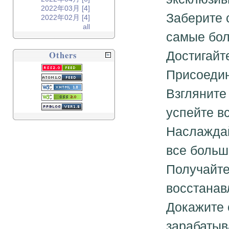
2022年03月 [4]
Заберите 
2022年02月 [4]
all
самые бол
Достигайт
Others
Присоедин
Взгляните 
успейте вс
Наслаждай
все больш
Получайте
восстанав
Докажите 
зарабатыв