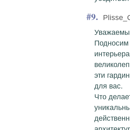
9.
Plisse_
Уважаемые
Подносим 
интерьера
великолеп
эти гарди
для вас.
Что делае
уникальны
действенн
архитекту