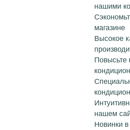
нашими к
Сэкономьт
магазине
Высокое к
производи
Повысьте 
кондицио
Специальн
кондицион
Интуитивн
нашем са
Новинки в