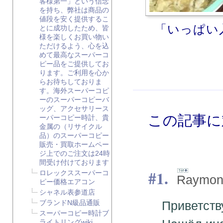
客様第一」という信念
を持ち、弊社は商品の
値段を安く提供するこ
「いっぱい
とに成功したため、皆
様を楽しくお買い物い
ただけるよう、心を込
めて最高なスーパーコ
ピー品をご提供してお
ります。ご利用を心か
らお待ちしておりま
す。海外スーパーコピ
ーのスーパーコピーバ
ッグ、アクセサリース
この記事に
ーパーコピー時計、貴
金属の（リサイクル
品）のスーパーコピー
販売・買取ホームペー
ジ上でのご注文は24時
間受け付けております
1.
ロレックススーパーコ
Raymon
ピー価格エアコン
シャネル表参道店
ブランドN級品通販
Приветств
スーパーコピー時計ブ
ライトリングwiki