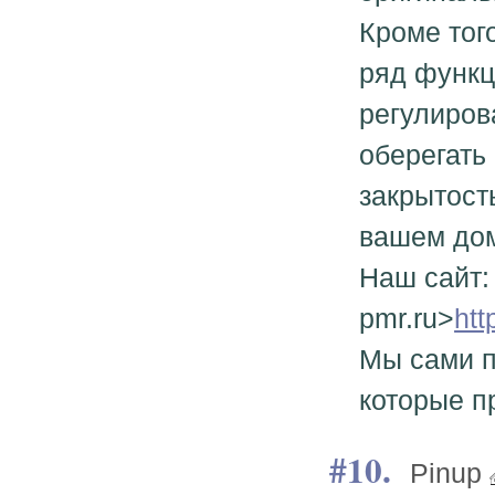
Кроме тог
ряд функц
регулиров
оберегать
закрытост
вашем до
Наш сайт: 
pmr.ru>
htt
Мы сами п
которые п
10.
Pinup