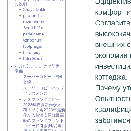
Эффектив
の説明...
ShaylaDbkte
комфорт и
ppu-prof_si
Согласите
razumbobo
Seo-Ul-Vut
высококач
padelgame
vznponuhi
внешних с
fpotpnsga
tpllwnpuy
экономии 
EdcrGlara
инвестици
お片付け。。。チャリティ
準備！
коттеджа.
スーパーコピー上野6
番線
Почему ут
スーパーコピーバッグ
プラダメンズ
Опытность
人気ブランドコピー
2023年春夏新作が入
квалифиц
荷！早くも2023年最新
作が入荷激安屋は最高
заботимся
級のブランドブランド
コピー代引き(N品)専門