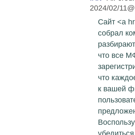
2024/02/11@
Сайт <a hre
собрал ко
разбирают
что все М
зарегистр
что каждо
к вашей ф
пользоват
предложен
Воспользу
убедиться