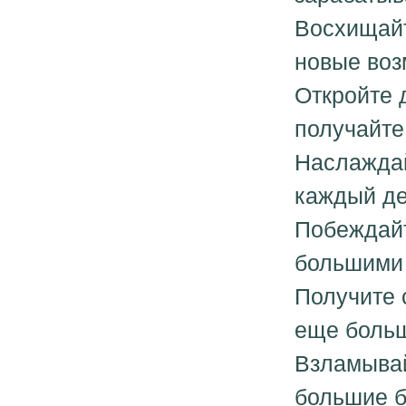
Восхищайт
новые воз
Откройте 
получайте
Наслаждай
каждый де
Побеждайт
большими
Получите 
еще больш
Взламывай
большие б