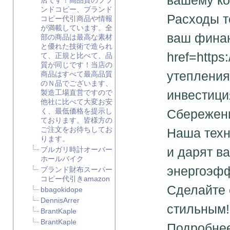
вашему ко
店です！高品質のブラ
ンドコピー、ブランド
Расходы т
コピー代引商品や情報
が満載しています。全
ваш финан
部の商品は最高な素材
と優れた技術で造られ
href=https
て、正規と比べて、品
質が同じです！当店の
утепления
商品はすべて最高品質
のＮ品でございます、
инвестици
製造工場直営ですので
他社に比べて大変お安
く、最低価格を提示し
Сбережени
ております。皆様方の
ご注文をお待ちしてお
Наша техн
ります。
и дарят в
ブルガリ時計オーバー
ホールバイク
энергоэфф
ブランド財布スーパー
コピー代引きamazon
Сделайте 
bbagokidope
DennisArrer
стильным!
BrantKaple
BrantKaple
Подробнее 