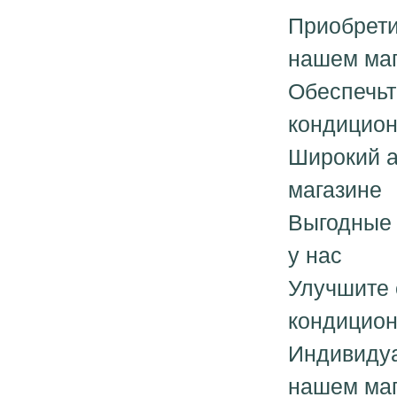
Приобрети
нашем ма
Обеспечьт
кондицио
Широкий а
магазине
Выгодные 
у нас
Улучшите 
кондицио
Индивидуа
нашем ма