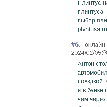
Плинтус н
плинтуса
выбор плин
plyntusa.r
6.
онлайн 
2024/02/05@
Антон сто
автомобил
поездкой.
и в банке
чем через