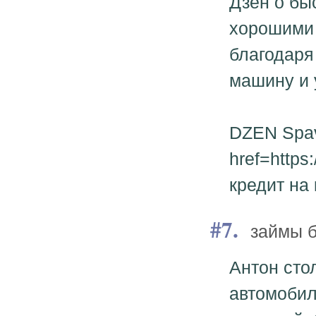
Дзен о бы
хорошими 
благодаря
машину и 
DZEN Spav
href=https
кредит на
7.
займы 
Антон сто
автомобил