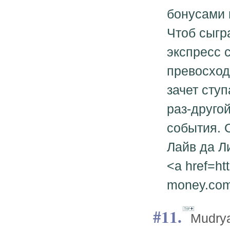
бонусами 
Чтоб сыгр
экспресс с
превосход
зачет сту
раз-друго
события. 
Лайв да Л
<a href=htt
money.com
11.
Mudry