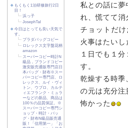
私との話に夢
もくもく1泊研修旅行2日
目！
れ、慌てて消
浜っ子
JosephTal
チョットだけ
今日はとっても良い天気で
す。
プラダバッグコピー
火事はたいし
ロレックス文字盤花柄
amazon
１日でも１分
スーパーコピー時計N
級品，ブランドコピー
す。
激安販売通販専門店日
本バッグ・財布※スー
乾燥する時季
パーコピー専門店、ロ
レックス、ルイ・ヴィ
トン、ウブロ、カルテ
の元は充分注
ィエフランク・ミュラ
ーなどの新品、商品は
怖かった
100％の品質保証。※
スーパーコピー専門シ
ョップ・時計・バッ
グ・財布N級品販売通
販！「信用第一」「お