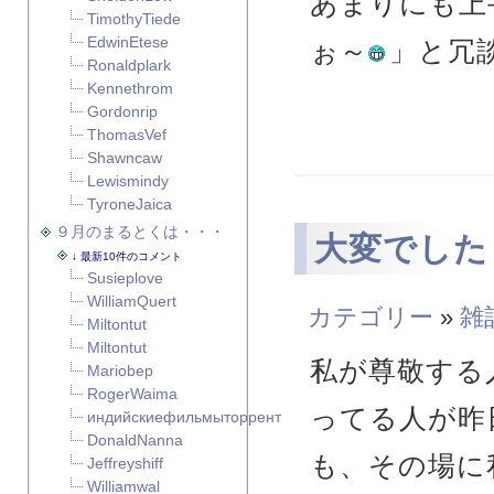
あまりにも上
TimothyTiede
EdwinEtese
ぉ～
」と冗
Ronaldplark
Kennethrom
Gordonrip
ThomasVef
Shawncaw
Lewismindy
TyroneJaica
９月のまるとくは・・・
大変でした
最新10件のコメント
Susieplove
WilliamQuert
カテゴリー
»
雑
Miltontut
Miltontut
私が尊敬する
Mariobep
RogerWaima
ってる人が昨
индийскиефильмыторрент
DonaldNanna
も、その場に
Jeffreyshiff
Williamwal