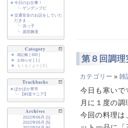
今日のお仕事！
ゲンデンブビ
交通安全のお話をしていた
だきま...
浜っ子
原田舞美
Category
雑記帳 [ 693 ]
第８回調理
お知らせ [ 1 ]
もくもくより [ 0 ]
カテゴリー
»
雑
Trackbacks
今日も寒いで
ぽかぽか寄市
【剣道マニア】
月に１度の調
Archives
今回の料理は
2022年06月 [1]
2022年05月 [5]
ット一品に「
2022年04月 [6]