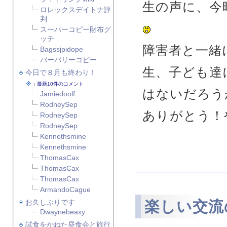
生の声に、今
ロレックスデイトナ評
判
スーパーコピー財布グ
ッチ
障害者と一緒
Bagssjpidope
バーバリーコピー
生、子ども達
今日で８月も終わり！
最新10件のコメント
はないだろう
Jamiedoolf
RodneySep
ありがとう！
RodneySep
RodneySep
Kennethsmine
Kennethsmine
ThomasCax
ThomasCax
ThomasCax
ArmandoCague
楽しい交流
お久しぶりです
Dwaynebeaxy
試食をかねた昼食会と旅行