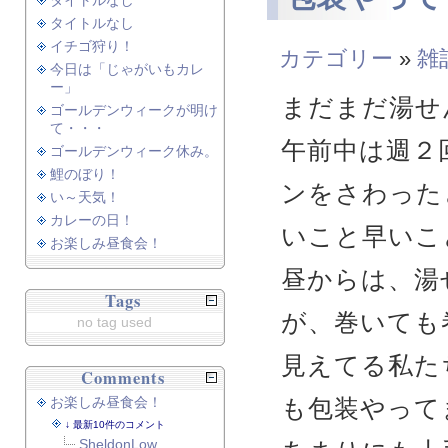
タイトルなし
タイトルなし
イチゴ狩り！
カテゴリー
»
雑
今日は「じゃがいもカレ
ー」
まだまだ湯せ
ゴールデンウィークが明け
て・・・
午前中は週２
ゴールデンウィーク休み。
鯉のぼり！
ンをさわった
い～天気！
カレーの日！
いこと早いこ
お楽しみ昼食会！
昼からは、湯
Tags
が、巻いても
no tag used
見えてる私た
Comments
お楽しみ昼食会！
も包装やって
最新10件のコメント
SheldonLow