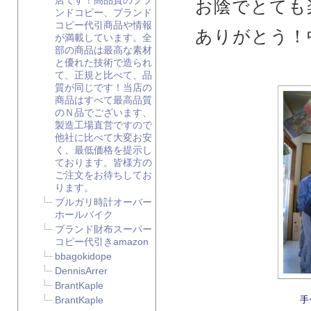
店です！高品質のブラ
お陰でとても
ンドコピー、ブランド
コピー代引商品や情報
ありがとう！
が満載しています。全
部の商品は最高な素材
と優れた技術で造られ
て、正規と比べて、品
質が同じです！当店の
商品はすべて最高品質
のＮ品でございます、
製造工場直営ですので
他社に比べて大変お安
く、最低価格を提示し
ております。皆様方の
ご注文をお待ちしてお
ります。
ブルガリ時計オーバー
ホールバイク
ブランド財布スーパー
コピー代引きamazon
bbagokidope
DennisArrer
BrantKaple
手
BrantKaple