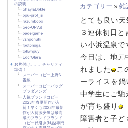
の説明...
カテゴリー
»
雑
ShaylaDbkte
ppu-prof_si
とても良い天
razumbobo
Seo-Ul-Vut
３連休初日と
padelgame
vznponuhi
い小浜温泉で
fpotpnsga
tpllwnpuy
今日は、地元
EdcrGlara
お片付け。。。チャリティ
れました
こ
準備！
スーパーコピー上野6
ーライスを鍋
番線
スーパーコピーバッグ
プラダメンズ
中学生にご馳
人気ブランドコピー
2023年春夏新作が入
が育ち盛り
荷！早くも2023年最新
作が入荷激安屋は最高
障害者と子ど
級のブランドブランド
コピー代引き(N品)専門