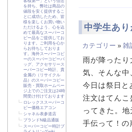
客様第一」という信念
を持ち、弊社は商品の
値段を安く提供するこ
とに成功したため、皆
様を楽しくお買い物い
中学生あり
ただけるよう、心を込
めて最高なスーパーコ
ピー品をご提供してお
ります。ご利用を心か
カテゴリー
»
雑
らお待ちしておりま
す。海外スーパーコピ
雨が降ったり
ーのスーパーコピーバ
ッグ、アクセサリース
ーパーコピー時計、貴
気、そんな中
金属の（リサイクル
品）のスーパーコピー
今日は祭日と
販売・買取ホームペー
ジ上でのご注文は24時
注文はてんこ
間受け付けております
ロレックススーパーコ
ピー価格エアコン
ってきた。地
シャネル表参道店
ブランドN級品通販
手伝って！の
スーパーコピー時計ブ
ライトリングwiki