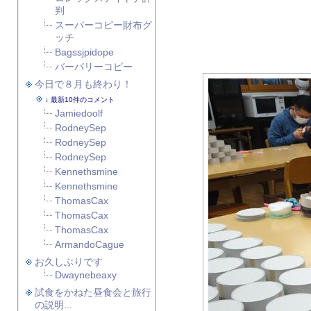
判
スーパーコピー財布グ
ッチ
Bagssjpidope
バーバリーコピー
今日で８月も終わり！
最新10件のコメント
Jamiedoolf
RodneySep
RodneySep
RodneySep
Kennethsmine
Kennethsmine
ThomasCax
ThomasCax
ThomasCax
ArmandoCague
お久しぶりです
Dwaynebeaxy
試食をかねた昼食会と旅行
の説明...