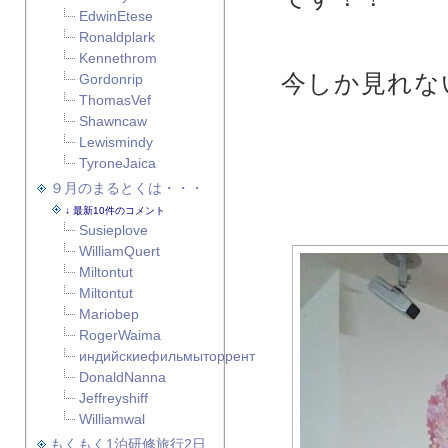
EdwinEtese
Ronaldplark
Kennethrom
今しか見れな
Gordonrip
ThomasVef
Shawncaw
Lewismindy
TyroneJaica
９月のまるとくは・・・
最新10件のコメント
Susieplove
WilliamQuert
Miltontut
Miltontut
Mariobep
RogerWaima
индийскиефильмыторрент
DonaldNanna
Jeffreyshiff
Williamwal
もくもく1泊研修旅行2日