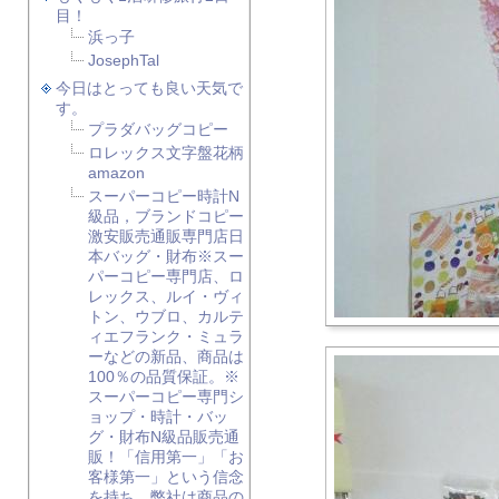
目！
浜っ子
JosephTal
今日はとっても良い天気で
す。
プラダバッグコピー
ロレックス文字盤花柄
amazon
スーパーコピー時計N
級品，ブランドコピー
激安販売通販専門店日
本バッグ・財布※スー
パーコピー専門店、ロ
レックス、ルイ・ヴィ
トン、ウブロ、カルテ
ィエフランク・ミュラ
ーなどの新品、商品は
100％の品質保証。※
スーパーコピー専門シ
ョップ・時計・バッ
グ・財布N級品販売通
販！「信用第一」「お
客様第一」という信念
を持ち、弊社は商品の