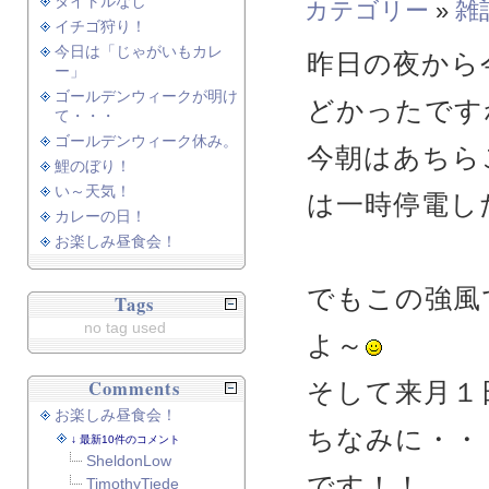
タイトルなし
カテゴリー
»
雑
イチゴ狩り！
今日は「じゃがいもカレ
昨日の夜から
ー」
ゴールデンウィークが明け
どかったです
て・・・
ゴールデンウィーク休み。
今朝はあちら
鯉のぼり！
い～天気！
は一時停電し
カレーの日！
お楽しみ昼食会！
でもこの強風
Tags
no tag used
よ～
Comments
そして来月１
お楽しみ昼食会！
ちなみに・・
最新10件のコメント
SheldonLow
です！！
TimothyTiede