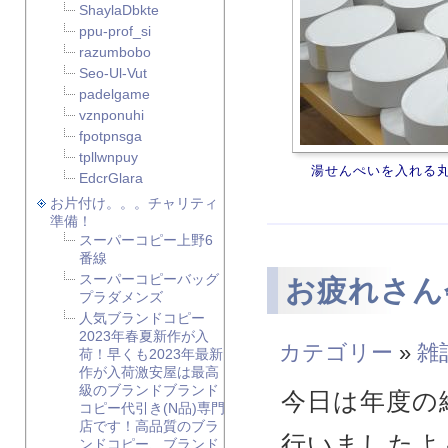
ShaylaDbkte
ppu-prof_si
razumbobo
Seo-Ul-Vut
padelgame
vznponuhi
fpotpnsga
tpllwnpuy
湯せんぺいを入れる
EdcrGlara
お片付け。。。チャリティ
準備！
スーパーコピー上野6
番線
スーパーコピーバッグ
お疲れさん
プラダメンズ
人気ブランドコピー
2023年春夏新作が入
カテゴリー
»
雑
荷！早くも2023年最新
作が入荷激安屋は最高
級のブランドブランド
今日は年度の
コピー代引き(N品)専門
店です！高品質のブラ
行いましたよ
ンドコピー、ブランド