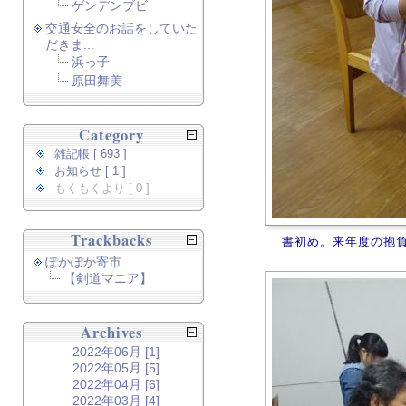
ゲンデンブビ
交通安全のお話をしていた
だきま...
浜っ子
原田舞美
Category
雑記帳 [ 693 ]
お知らせ [ 1 ]
もくもくより [ 0 ]
Trackbacks
書初め。来年度の抱
ぽかぽか寄市
【剣道マニア】
Archives
2022年06月 [1]
2022年05月 [5]
2022年04月 [6]
2022年03月 [4]