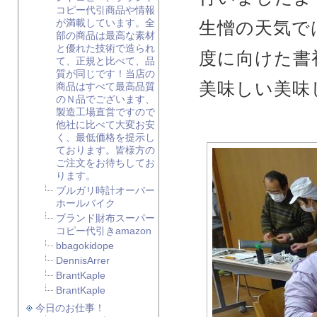
コピー代引商品や情報
が満載しています。全
生憎の天気で
部の商品は最高な素材
と優れた技術で造られ
度に向けた書
て、正規と比べて、品
質が同じです！当店の
美味しい美味
商品はすべて最高品質
のＮ品でございます、
製造工場直営ですので
他社に比べて大変お安
く、最低価格を提示し
ております。皆様方の
ご注文をお待ちしてお
ります。
ブルガリ時計オーバー
ホールバイク
ブランド財布スーパー
コピー代引きamazon
bbagokidope
DennisArrer
BrantKaple
BrantKaple
今日のお仕事！