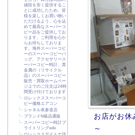
値段を安く提供するこ
とに成功したため、皆
様を楽しくお買い物い
ただけるよう、心を込
めて最高なスーパーコ
ピー品をご提供してお
ります。ご利用を心か
らお待ちしておりま
す。海外スーパーコピ
ーのスーパーコピーバ
ッグ、アクセサリース
ーパーコピー時計、貴
金属の（リサイクル
品）のスーパーコピー
販売・買取ホームペー
ジ上でのご注文は24時
間受け付けております
ロレックススーパーコ
ピー価格エアコン
シャネル表参道店
お店がお休
ブランドN級品通販
スーパーコピー時計ブ
～
ライトリングwiki
ロレックスデイトナ評