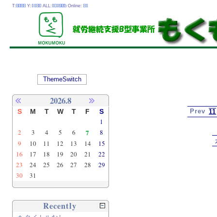
T:
Y:
ALL:
Online:
ThemeSwitch
2026.8
S
M
T
W
T
F
S
Prev
11
1
2
3
4
5
6
7
8
9
10
11
12
13
14
15
16
17
18
19
20
21
22
23
24
25
26
27
28
29
30
31
Recently