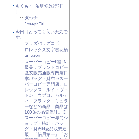
もくもく1泊研修旅行2日
目！
浜っ子
JosephTal
今日はとっても良い天気で
す。
プラダバッグコピー
ロレックス文字盤花柄
amazon
スーパーコピー時計N
級品，ブランドコピー
激安販売通販専門店日
本バッグ・財布※スー
パーコピー専門店、ロ
レックス、ルイ・ヴィ
トン、ウブロ、カルテ
ィエフランク・ミュラ
ーなどの新品、商品は
100％の品質保証。※
スーパーコピー専門シ
ョップ・時計・バッ
グ・財布N級品販売通
販！「信用第一」「お