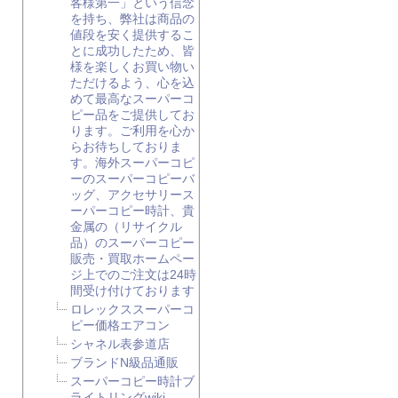
客様第一」という信念
を持ち、弊社は商品の
値段を安く提供するこ
とに成功したため、皆
様を楽しくお買い物い
ただけるよう、心を込
めて最高なスーパーコ
ピー品をご提供してお
ります。ご利用を心か
らお待ちしておりま
す。海外スーパーコピ
ーのスーパーコピーバ
ッグ、アクセサリース
ーパーコピー時計、貴
金属の（リサイクル
品）のスーパーコピー
販売・買取ホームペー
ジ上でのご注文は24時
間受け付けております
ロレックススーパーコ
ピー価格エアコン
シャネル表参道店
ブランドN級品通販
スーパーコピー時計ブ
ライトリングwiki