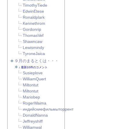
TimothyTiede
EdwinEtese
Ronaldplark
Kennethrom
Gordonrip
ThomasVef
Shawncaw
Lewismindy
TyroneJaica
９月のまるとくは・・・
最新10件のコメント
Susieplove
WilliamQuert
Miltontut
Miltontut
Mariobep
RogerWaima
индийскиефильмыторрент
DonaldNanna
Jeffreyshiff
Williamwal