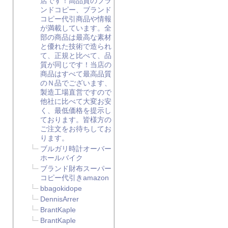
店です！高品質のブラ
ンドコピー、ブランド
コピー代引商品や情報
が満載しています。全
部の商品は最高な素材
と優れた技術で造られ
て、正規と比べて、品
質が同じです！当店の
商品はすべて最高品質
のＮ品でございます、
製造工場直営ですので
他社に比べて大変お安
く、最低価格を提示し
ております。皆様方の
ご注文をお待ちしてお
ります。
ブルガリ時計オーバー
ホールバイク
ブランド財布スーパー
コピー代引きamazon
bbagokidope
DennisArrer
BrantKaple
BrantKaple