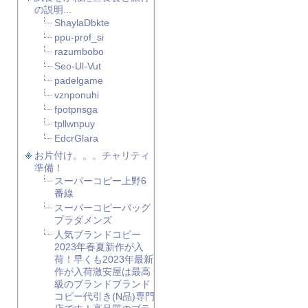
の説明...
ShaylaDbkte
ppu-prof_si
razumbobo
Seo-Ul-Vut
padelgame
vznponuhi
fpotpnsga
tpllwnpuy
EdcrGlara
お片付け。。。チャリティ
準備！
スーパーコピー上野6
番線
スーパーコピーバッグ
プラダメンズ
人気ブランドコピー
2023年春夏新作が入
荷！早くも2023年最新
作が入荷激安屋は最高
級のブランドブランド
コピー代引き(N品)専門