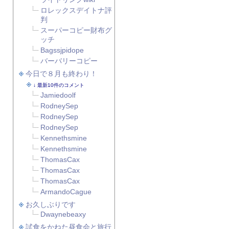
ロレックスデイトナ評
判
スーパーコピー財布グ
ッチ
Bagssjpidope
バーバリーコピー
今日で８月も終わり！
最新10件のコメント
Jamiedoolf
RodneySep
RodneySep
RodneySep
Kennethsmine
Kennethsmine
ThomasCax
ThomasCax
ThomasCax
ArmandoCague
お久しぶりです
Dwaynebeaxy
試食をかねた昼食会と旅行