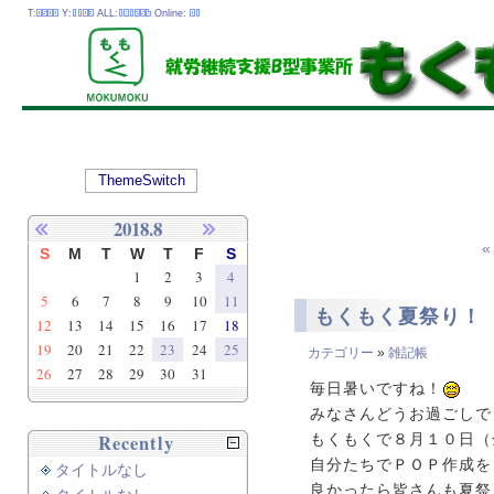
T:
Y:
ALL:
Online:
ThemeSwitch
2018.8
S
M
T
W
T
F
S
1
2
3
4
5
6
7
8
9
10
11
もくもく夏祭り！
12
13
14
15
16
17
18
19
20
21
22
23
24
25
カテゴリー
»
雑記帳
26
27
28
29
30
31
毎日暑いですね！
みなさんどうお過ごしで
Recently
もくもくで８月１０日（
自分たちでＰＯＰ作成を
タイトルなし
良かったら皆さんも夏祭