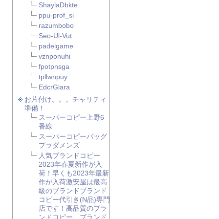
ShaylaDbkte
ppu-prof_si
razumbobo
Seo-Ul-Vut
padelgame
vznponuhi
fpotpnsga
tpllwnpuy
EdcrGlara
お片付け。。。チャリティ
準備！
スーパーコピー上野6
番線
スーパーコピーバッグ
プラダメンズ
人気ブランドコピー
2023年春夏新作が入
荷！早くも2023年最新
作が入荷激安屋は最高
級のブランドブランド
コピー代引き(N品)専門
店です！高品質のブラ
ンドコピー、ブランド