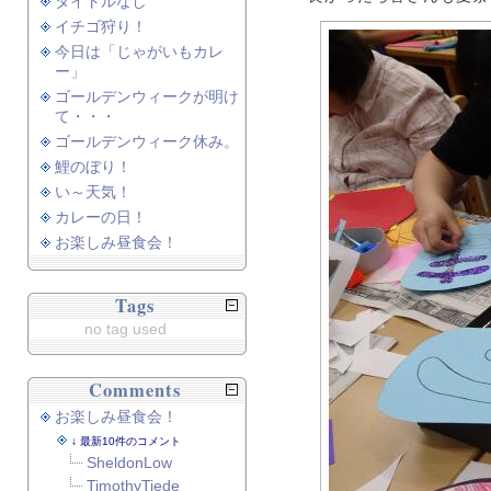
タイトルなし
イチゴ狩り！
今日は「じゃがいもカレ
ー」
ゴールデンウィークが明け
て・・・
ゴールデンウィーク休み。
鯉のぼり！
い～天気！
カレーの日！
お楽しみ昼食会！
Tags
no tag used
Comments
お楽しみ昼食会！
最新10件のコメント
SheldonLow
TimothyTiede