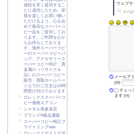
ウェブサイ
値段を安く提供するこ
とに成功したため、皆
タグは使
様を楽しくお買い物い
ただけるよう、心を込
めて最高なスーパーコ
ピー品をご提供してお
ります。ご利用を心か
らお待ちしておりま
す。海外スーパーコピ
ーのスーパーコピーバ
ッグ、アクセサリース
ーパーコピー時計、貴
金属の（リサイクル
品）のスーパーコピー
メールアド
販売・買取ホームペー
(
):
M
ジ上でのご注文は24時
チェッ
間受け付けております
ます (
)
H
ロレックススーパーコ
ピー価格エアコン
シャネル表参道店
ブランドN級品通販
スーパーコピー時計ブ
ライトリングwiki
ロレックスデイトナ評