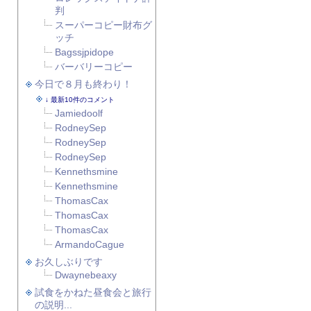
判
スーパーコピー財布グ
ッチ
Bagssjpidope
バーバリーコピー
今日で８月も終わり！
最新10件のコメント
Jamiedoolf
RodneySep
RodneySep
RodneySep
Kennethsmine
Kennethsmine
ThomasCax
ThomasCax
ThomasCax
ArmandoCague
お久しぶりです
Dwaynebeaxy
試食をかねた昼食会と旅行
の説明...