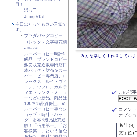
目！
浜っ子
JosephTal
今日はとっても良い天気で
す。
プラダバッグコピー
ロレックス文字盤花柄
amazon
スーパーコピー時計N
みんな楽しく手作りしていま
級品，ブランドコピー
激安販売通販専門店日
本バッグ・財布※スー
パーコピー専門店、ロ
レックス、ルイ・ヴィ
トン、ウブロ、カルテ
この記事に対
ィエフランク・ミュラ
ーなどの新品、商品は
100％の品質保証。※
スーパーコピー専門シ
コメン
ョップ・時計・バッ
オプショ
グ・財布N級品販売通
名前 (
):
販！「信用第一」「お
N
客様第一」という信念
文字色 (
を持ち、弊社は商品の