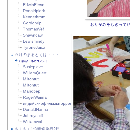
EdwinEtese
Ronaldplark
Kennethrom
Gordonrip
おりがみをちぎって
ThomasVef
Shawncaw
Lewismindy
TyroneJaica
９月のまるとくは・・・
最新10件のコメント
Susieplove
WilliamQuert
Miltontut
Miltontut
Mariobep
RogerWaima
индийскиефильмыторрент
DonaldNanna
Jeffreyshiff
Williamwal
もくもく1泊研修旅行2日