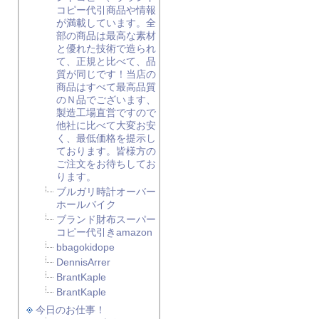
コピー代引商品や情報
が満載しています。全
部の商品は最高な素材
と優れた技術で造られ
て、正規と比べて、品
質が同じです！当店の
商品はすべて最高品質
のＮ品でございます、
製造工場直営ですので
他社に比べて大変お安
く、最低価格を提示し
ております。皆様方の
ご注文をお待ちしてお
ります。
ブルガリ時計オーバー
ホールバイク
ブランド財布スーパー
コピー代引きamazon
bbagokidope
DennisArrer
BrantKaple
BrantKaple
今日のお仕事！