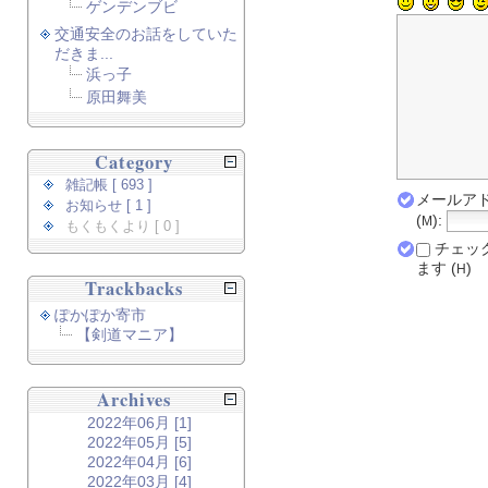
ゲンデンブビ
交通安全のお話をしていた
だきま...
浜っ子
原田舞美
Category
雑記帳 [ 693 ]
メールアド
お知らせ [ 1 ]
(
):
M
もくもくより [ 0 ]
チェッ
ます (
)
H
Trackbacks
ぽかぽか寄市
【剣道マニア】
Archives
2022年06月 [1]
2022年05月 [5]
2022年04月 [6]
2022年03月 [4]