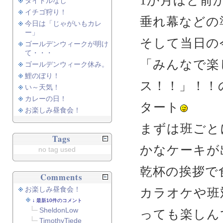
1か月ほど前
タイトルなし
イチゴ狩り！
垂れ幕などの
今日は「じゃがいもカレ
ー」
そして当日の
ゴールデンウィークが明け
て・・・
「みんなで楽
ゴールデンウィーク休み。
鯉のぼり！
ス！！」！！
い～天気！
カレーの日！
タート
お楽しみ昼食会！
まずは班ごと
Tags
かなケーキが
no tag used
乾杯の挨拶で
Comments
お楽しみ昼食会！
カラオケや班
最新10件のコメント
SheldonLow
っても楽しん
TimothyTiede