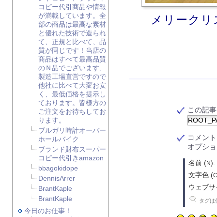
コピー代引商品や情報
が満載しています。全
メリークリ
部の商品は最高な素材
と優れた技術で造られ
て、正規と比べて、品
質が同じです！当店の
商品はすべて最高品質
のＮ品でございます、
製造工場直営ですので
他社に比べて大変お安
く、最低価格を提示し
ております。皆様方の
この記事に対
ご注文をお待ちしてお
ります。
ブルガリ時計オーバー
コメン
ホールバイク
オプショ
ブランド財布スーパー
コピー代引きamazon
名前 (
):
N
bbagokidope
文字色 (
DennisArrer
ウェブサイ
BrantKaple
BrantKaple
タグは使
今日のお仕事！