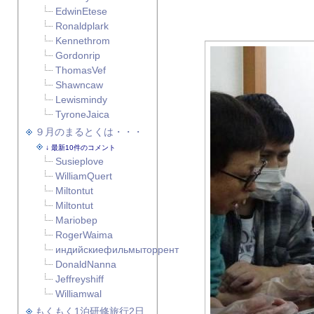
EdwinEtese
Ronaldplark
Kennethrom
Gordonrip
ThomasVef
Shawncaw
Lewismindy
TyroneJaica
９月のまるとくは・・・
最新10件のコメント
Susieplove
WilliamQuert
Miltontut
Miltontut
Mariobep
RogerWaima
индийскиефильмыторрент
DonaldNanna
Jeffreyshiff
Williamwal
もくもく1泊研修旅行2日