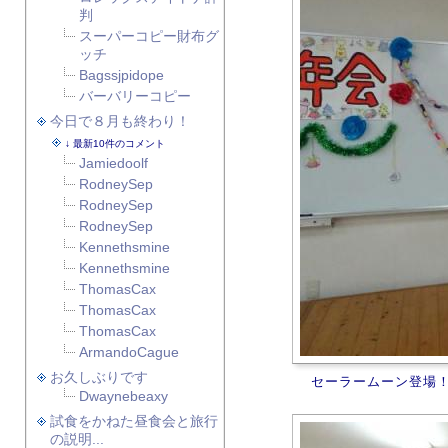
判
スーパーコピー財布グ
ッチ
Bagssjpidope
バーバリーコピー
今日で８月も終わり！
最新10件のコメント
Jamiedoolf
RodneySep
RodneySep
RodneySep
Kennethsmine
Kennethsmine
ThomasCax
ThomasCax
ThomasCax
ArmandoCague
お久しぶりです
セーラームーン登場
Dwaynebeaxy
試食をかねた昼食会と旅行
の説明...