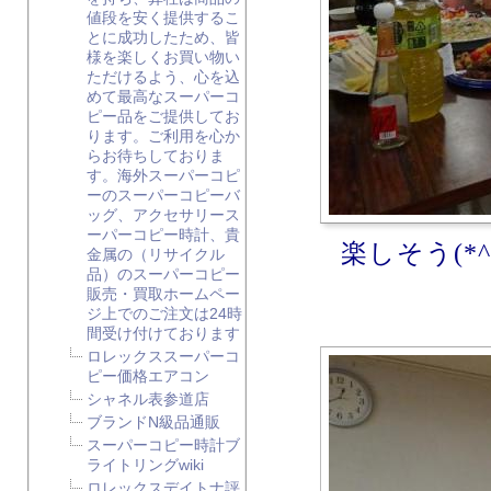
値段を安く提供するこ
とに成功したため、皆
様を楽しくお買い物い
ただけるよう、心を込
めて最高なスーパーコ
ピー品をご提供してお
ります。ご利用を心か
らお待ちしておりま
す。海外スーパーコピ
ーのスーパーコピーバ
ッグ、アクセサリース
ーパーコピー時計、貴
楽しそう(*
金属の（リサイクル
品）のスーパーコピー
販売・買取ホームペー
ジ上でのご注文は24時
間受け付けております
ロレックススーパーコ
ピー価格エアコン
シャネル表参道店
ブランドN級品通販
スーパーコピー時計ブ
ライトリングwiki
ロレックスデイトナ評