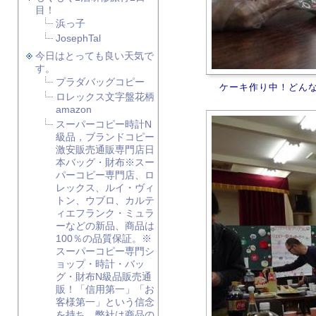
目！
浜っ子
JosephTal
今日はとっても良い天気で
す。
プラダバッグコピー
ケーキ作り中！どん
ロレックス文字盤花柄
amazon
スーパーコピー時計N
級品，ブランドコピー
激安販売通販専門店日
本バッグ・財布※スー
パーコピー専門店、ロ
レックス、ルイ・ヴィ
トン、ウブロ、カルテ
ィエフランク・ミュラ
ーなどの新品、商品は
100％の品質保証。※
スーパーコピー専門シ
ョップ・時計・バッ
グ・財布N級品販売通
販！「信用第一」「お
客様第一」という信念
を持ち、弊社は商品の