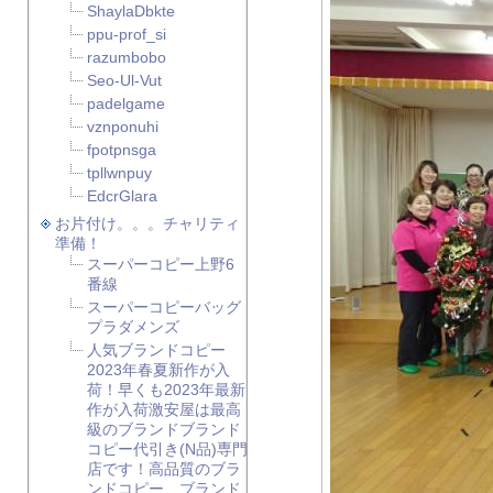
ShaylaDbkte
ppu-prof_si
razumbobo
Seo-Ul-Vut
padelgame
vznponuhi
fpotpnsga
tpllwnpuy
EdcrGlara
お片付け。。。チャリティ
準備！
スーパーコピー上野6
番線
スーパーコピーバッグ
プラダメンズ
人気ブランドコピー
2023年春夏新作が入
荷！早くも2023年最新
作が入荷激安屋は最高
級のブランドブランド
コピー代引き(N品)専門
店です！高品質のブラ
ンドコピー、ブランド