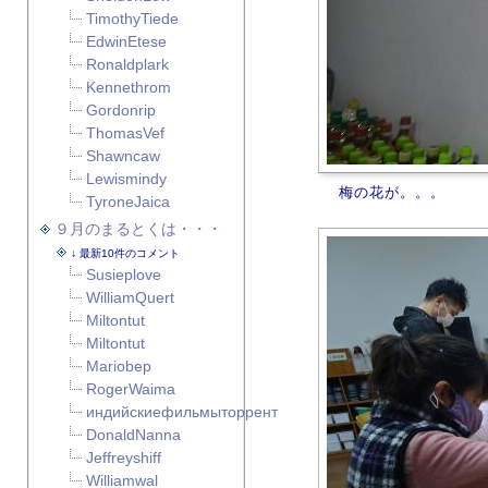
TimothyTiede
EdwinEtese
Ronaldplark
Kennethrom
Gordonrip
ThomasVef
Shawncaw
Lewismindy
梅の花が。。。
TyroneJaica
９月のまるとくは・・・
最新10件のコメント
Susieplove
WilliamQuert
Miltontut
Miltontut
Mariobep
RogerWaima
индийскиефильмыторрент
DonaldNanna
Jeffreyshiff
Williamwal