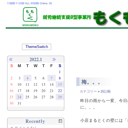
T:
Y:
ALL:
Online:
ThemeSwitch
2022.1
S
M
T
W
T
F
S
1
2
3
4
5
6
7
8
梅。。。
9
10
11
12
13
14
15
16
17
18
19
20
21
22
カテゴリー
»
雑記帳
23
24
25
26
27
28
29
昨日の雨から一変、今日
30
31
に。。。
Recently
小店まるとくの壁には「