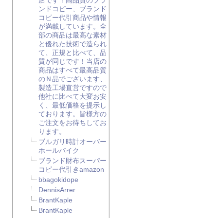
店です！高品質のブラ
ンドコピー、ブランド
コピー代引商品や情報
が満載しています。全
部の商品は最高な素材
と優れた技術で造られ
て、正規と比べて、品
質が同じです！当店の
商品はすべて最高品質
のＮ品でございます、
製造工場直営ですので
他社に比べて大変お安
く、最低価格を提示し
ております。皆様方の
ご注文をお待ちしてお
ります。
ブルガリ時計オーバー
ホールバイク
ブランド財布スーパー
コピー代引きamazon
bbagokidope
DennisArrer
BrantKaple
BrantKaple