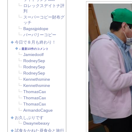
ロレックスデイトナ評
判
スーパーコピー財布グ
ッチ
Bagssjpidope
バーバリーコピー
今日で８月も終わり！
最新10件のコメント
Jamiedoolf
RodneySep
RodneySep
RodneySep
Kennethsmine
Kennethsmine
ThomasCax
ThomasCax
ThomasCax
ArmandoCague
お久しぶりです
Dwaynebeaxy
試食をかねた昼食会と旅行