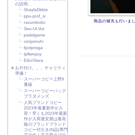
の説明...
ShaylaDbkte
ppu-prof_si
商品の補充も行いま
razumbobo
Seo-Ul-Vut
padelgame
vznponuhi
fpotpnsga
tpllwnpuy
EdcrGlara
お片付け。。。チャリティ
準備！
スーパーコピー上野6
番線
スーパーコピーバッグ
プラダメンズ
人気ブランドコピー
2023年春夏新作が入
荷！早くも2023年最新
作が入荷激安屋は最高
級のブランドブランド
コピー代引き(N品)専門