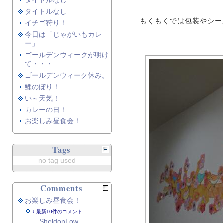
タイトルなし
タイトルなし
もくもくでは包装やシー
イチゴ狩り！
今日は「じゃがいもカレ
ー」
ゴールデンウィークが明け
て・・・
ゴールデンウィーク休み。
鯉のぼり！
い～天気！
カレーの日！
お楽しみ昼食会！
Tags
no tag used
Comments
お楽しみ昼食会！
最新10件のコメント
SheldonLow