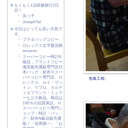
もくもく1泊研修旅行2日
目！
浜っ子
JosephTal
今日はとっても良い天気で
す。
プラダバッグコピー
ロレックス文字盤花柄
amazon
スーパーコピー時計N
級品，ブランドコピー
激安販売通販専門店日
本バッグ・財布※スー
パーコピー専門店、ロ
包装工程。
レックス、ルイ・ヴィ
トン、ウブロ、カルテ
ィエフランク・ミュラ
ーなどの新品、商品は
100％の品質保証。※
スーパーコピー専門シ
ョップ・時計・バッ
グ・財布N級品販売通
販！「信用第一」「お