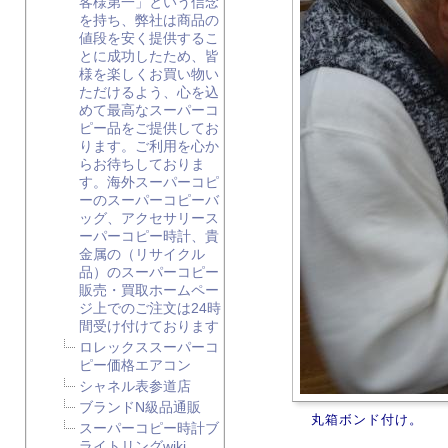
客様第一」という信念
を持ち、弊社は商品の
値段を安く提供するこ
とに成功したため、皆
様を楽しくお買い物い
ただけるよう、心を込
めて最高なスーパーコ
ピー品をご提供してお
ります。ご利用を心か
らお待ちしておりま
す。海外スーパーコピ
ーのスーパーコピーバ
ッグ、アクセサリース
ーパーコピー時計、貴
金属の（リサイクル
品）のスーパーコピー
販売・買取ホームペー
ジ上でのご注文は24時
間受け付けております
ロレックススーパーコ
ピー価格エアコン
シャネル表参道店
ブランドN級品通販
丸箱ボンド付け。
スーパーコピー時計ブ
ライトリングwiki